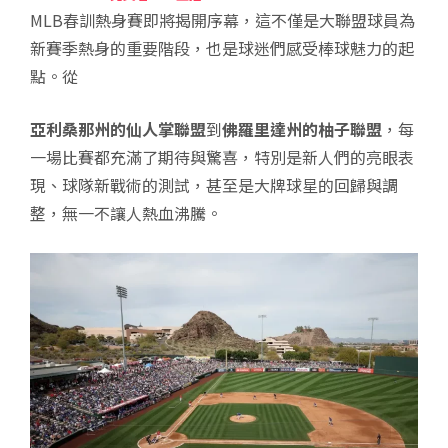
MLB春訓熱身賽即將揭開序幕，這不僅是大聯盟球員為
新賽季熱身的重要階段，也是球迷們感受棒球魅力的起
點。從
亞利桑那州的仙人掌聯盟
到
佛羅里達州的柚子聯盟
，每
一場比賽都充滿了期待與驚喜，特別是新人們的亮眼表
現、球隊新戰術的測試，甚至是大牌球星的回歸與調
整，無一不讓人熱血沸騰。