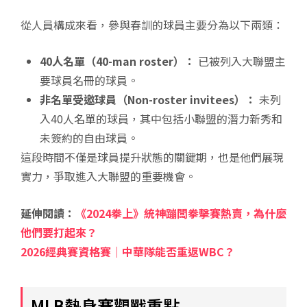
從人員構成來看，參與春訓的球員主要分為以下兩類：
40人名單（40-man roster）：
已被列入大聯盟主
要球員名冊的球員。
非名單受邀球員（Non-roster invitees）：
未列
入40人名單的球員，其中包括小聯盟的潛力新秀和
未簽約的自由球員。
這段時間不僅是球員提升狀態的關鍵期，也是他們展現
實力，爭取進入大聯盟的重要機會。
延伸閱讀：
《2024拳上》統神蹦闆拳擊賽熱賣，為什麼
他們要打起來？
2026經典賽資格賽｜中華隊能否重返WBC？
MLB熱身賽觀戰重點