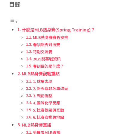
目錄
什麼是MLB熱身賽(Spring Training)？
MLB熱身賽賽程安排
春訓新秀對抗賽
特別交流賽
2025開幕戰資訊
春訓目的是什麼？
MLB熱身賽觀戰重點
1. 球星表現
2. 新秀與非名單球員
3. 戰術調整
4. 團隊化學反應
5. 比賽氛圍與互動
6. 比賽安排與地點
MLB熱身賽直播
免費看MLB直播