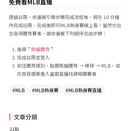
免費看MLB直播
透過註冊，依循著引導步驟完成流程後，將在 10 分鐘
內完成註冊，完成後即可MLB熱身賽線上看！當然也包
含各項體育賽事。請依循著下列順序完成步驟：
搜尋＂
熊貓體育
＂
完成註冊並登入
前往體育類別，點選熊貓體育 → 棒球 → MLB，或
在首頁選單進入富遊直播找尋相關賽事
MLB
MLB熱身賽
MLB熱身賽直播
文章分類
21點