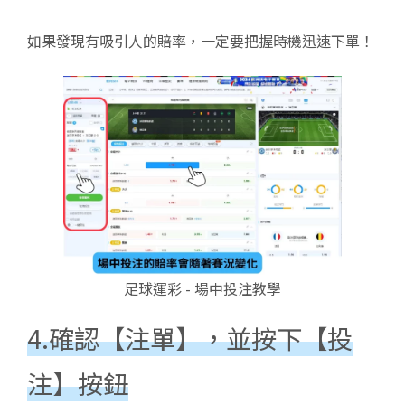
如果發現有吸引人的賠率，一定要把握時機迅速下單！
足球運彩 - 場中投注教學
4.確認【注單】，並按下【投
注】按鈕