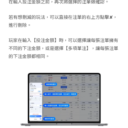
在輸入投注金額之前，再次將選擇的注單做確認。
若有想刪減的玩法，可以直接在注單的右上方點擊✘，
進行刪除。
玩家在輸入【投注金額】時，可以選擇讓每張注單擁有
不同的下注金額，或是選擇【多項單注】，讓每張注單
的下注金額都相同。