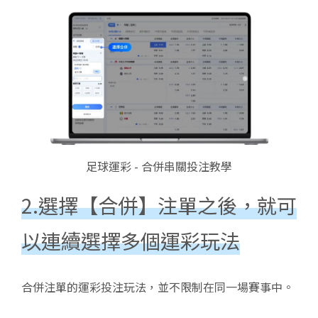
足球運彩 - 合併串關投注教學
2.選擇【合併】注單之後，就可
以連續選擇多個運彩玩法
合併注單的運彩投注玩法，並不限制在同一場賽事中。