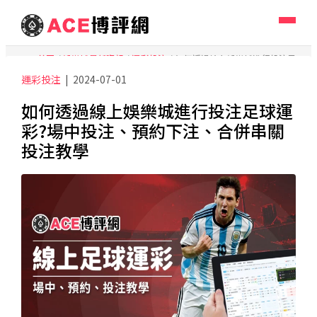
ACE首頁
/
娛樂城最新資訊
/
運彩投注
/
如何透過線上娛樂城進行投注足
球運彩?場中投注、預約下注、合併串關投注教學
運彩投注
|
2024-07-01
如何透過線上娛樂城進行投注足球運
彩?場中投注、預約下注、合併串關
投注教學