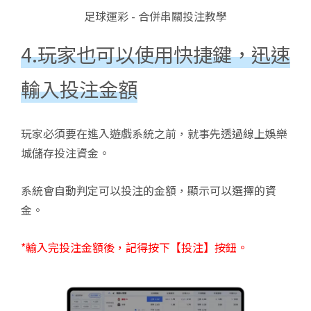
足球運彩 - 合併串關投注教學
4.玩家也可以使用快捷鍵，迅速
輸入投注金額
玩家必須要在進入遊戲系統之前，就事先透過線上娛樂
城儲存投注資金。
系統會自動判定可以投注的金額，顯示可以選擇的資
金。
*輸入完投注金額後，記得按下【投注】按鈕。