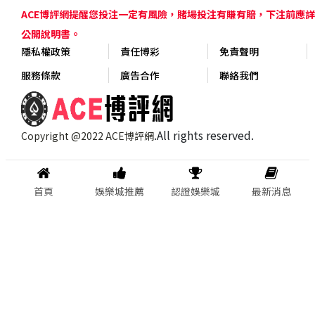
ACE博評網提醒您投注一定有風險，賭場投注有賺有賠，下注前應
公開說明書。
隱私權政策
責任博彩
免責聲明
服務條款
廣告合作
聯絡我們
.All rights reserved.
Copyright @2022 ACE博評網
首頁
娛樂城推薦
認證娛樂城
最新消息