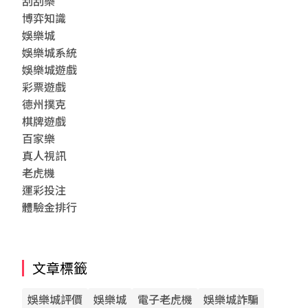
刮刮樂
博弈知識
娛樂城
娛樂城系統
娛樂城遊戲
彩票遊戲
德州撲克
棋牌遊戲
百家樂
真人視訊
老虎機
運彩投注
體驗金排行
文章標籤
娛樂城評價
娛樂城
電子老虎機
娛樂城詐騙