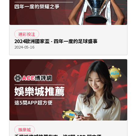
運彩投注
2024歐洲國家盃 - 四年一度的足球盛事
2024-05-16
娛樂城