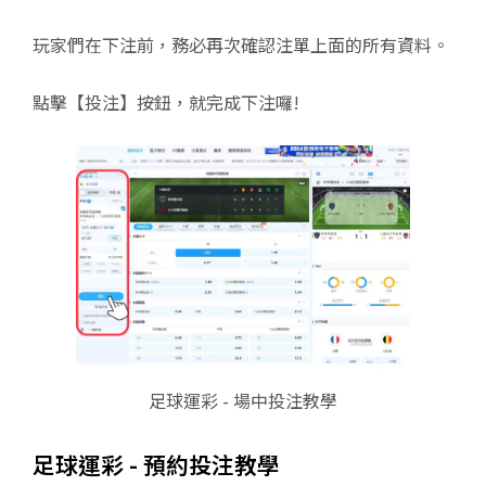
玩家們在下注前，務必再次確認注單上面的所有資料。
點擊【投注】按鈕，就完成下注囉!
足球運彩 - 場中投注教學
足球運彩 - 預約投注教學