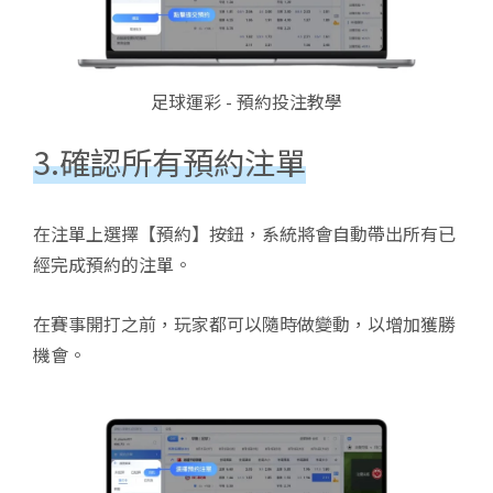
足球運彩 - 預約投注教學
3.確認所有預約注單
在注單上選擇【預約】按鈕，系統將會自動帶出所有已
經完成預約的注單。
在賽事開打之前，玩家都可以隨時做變動，以增加獲勝
機會。