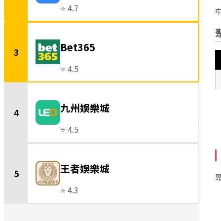
⭐ 4.7
Bet365
3
⭐ 4.5
九州娛樂城
4
⭐ 4.5
王者娛樂城
5
⭐ 4.3