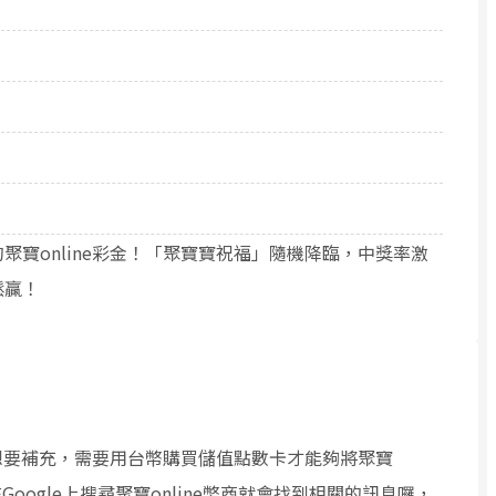
寶online彩金！「聚寶寶祝福」隨機降臨，中獎率激
鬆贏！
了想要補充，需要用台幣購買儲值點數卡才能夠將聚寶
Google上搜尋聚寶online幣商就會找到相關的訊息囉，