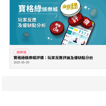
娛樂城
寶格綠娛樂城評價：玩家反應評論及優缺點分析
2025-05-09