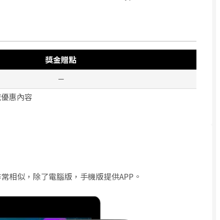
獎金贈點
－
樂城優惠內容
非常相似，除了電腦版，手機版提供APP。