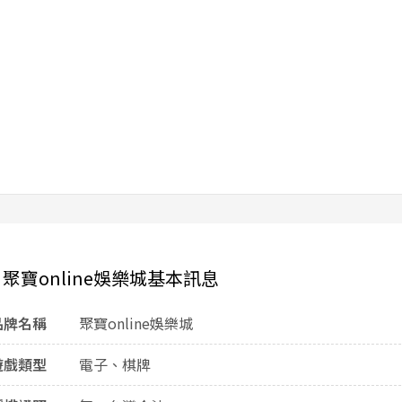
ACE首頁
/
聚寶online娛樂城
基本訊息
品牌名稱
聚寶online娛樂城
遊戲類型
電子、棋牌