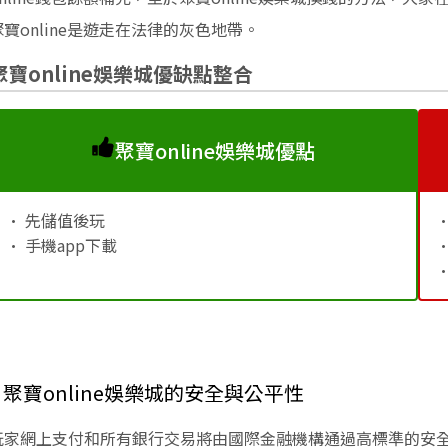
聚寶online是遊走在法律的灰色地帶。
聚寶online娛樂城
優缺點整合
聚寶online娛樂城
優點
• 先儲值後玩
• 手機app下載
聚寶online娛樂城
的安全與公平性
玩家網上支付和所有銀行交易將由國際金融機構通過高標準的安全和機密的網路埠（