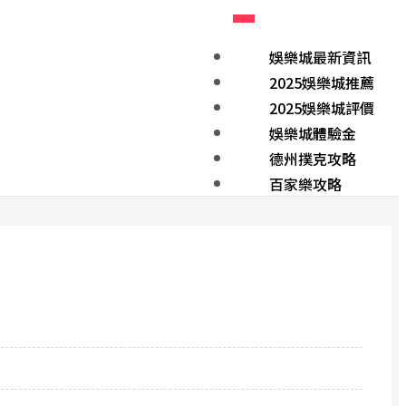
娛樂城最新資訊
2025娛樂城推薦
2025娛樂城評價
娛樂城體驗金
德州撲克攻略
百家樂攻略
reviews
/
聚寶online娛樂城評價: 玩家反應評論及優缺點分析