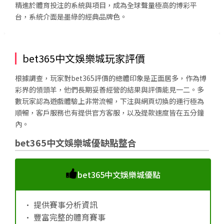
精進於體育投注的系統與項目，成為全球聲量極高的博彩平
台，系統介面是墨綠的經典品牌色。
bet365中文娛樂城
玩家評價
根據調查，玩家對bet365評價的總體印象是正面居多，作為博
彩界的領頭羊，他們長期妥善經營的結果與評價能見一二。多
數玩家認為遊戲體驗上非常流暢，下注與網頁切換的運行極為
順暢，客戶服務也有提供官方客服，以及提款速度皆在五分鐘
內。
bet365中文娛樂城
優缺點整合
bet365中文娛樂城
優點
• 提供賽事分析資訊
• 豐富完整的體育賽事