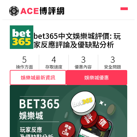
ACE首頁
/
reviews
/
bet365中文娛樂城評價: 玩家反應評論及優缺點分
析
bet365中文娛樂城評價: 玩
家反應評論及優缺點分析
5
4
3
3
操作方面
存取速度
優惠內容
安全問題
娛樂城最新資訊
娛樂城優惠