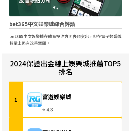
bet365中文娛樂城
綜合評論
bet365中文娛樂城在體育投注方面表現突出，但在電子類遊戲
數量上仍有改善空間。
2024保證出金線上娛樂城推薦TOP5
排名
富遊娛樂城
1
⭐ 4.8