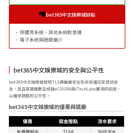
bet365中文娛樂城
缺點
• 除體育系統，其他系統較普通
• 電子系統與遊戲偏少
bet365中文娛樂城
的安全與公平性
bet365中文娛樂城使用TLS傳輸層安全性來保護玩家資訊安
全，並且其隨機數生成器eCOGRA與iTechLabs獲得的認證，
以確保遊戲的公平性。
bet365中文娛樂城
的優惠與獎勵
優惠
獎金贈點
流水要求
免費體驗金
$168
36倍流水