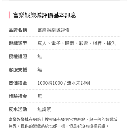
富樂娛樂城評價
基本訊息
品牌名稱
富樂娛樂城評價
遊戲類型
真人、電子、體育、彩票、棋牌、捕魚
授權證照
無
客服支援
無
首儲禮金
1000贈1000 / 流水未說明
體驗禮金
無
反水活動
無說明
富樂娛樂城在網路上搜尋僅有幾個官方網站，與一般的娛樂城
無異，提供的遊戲系統也都一樣，但是卻沒有授權認證。