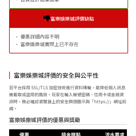
富樂娛樂城評價
缺點
• 優惠詳細內容不明
• 富樂娛樂城實際上已不存在
富樂娛樂城評價
的安全與公平性
若平台採用 SSL/TLS 加密技術進行資料傳輸，能降低個人訊息
被截取或盜用的風險。玩家在輸入帳號密碼、信用卡或金融資
訊時，務必確認瀏覽器上的安全鎖頭圖示與「https://」網址前
綴。
富樂娛樂城評價
的優惠與獎勵
優惠
獎金贈點
流水要求