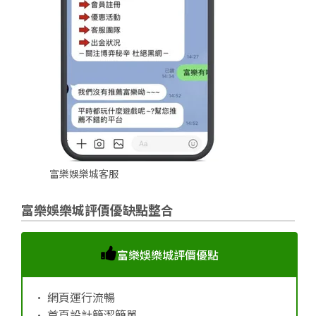
富樂娛樂城客服
富樂娛樂城評價
優缺點整合
富樂娛樂城評價
優點
• 網頁運行流暢
• 首頁設計簡潔簡單