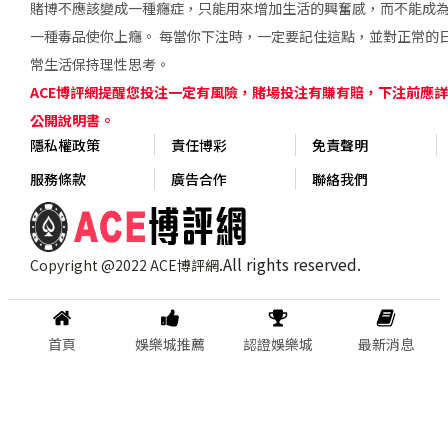
賭博不應該變成一種癮症，只能用來增加生活的興奮感，而不能成
一種毒品使你上癮。 每當你下注時，一定要記住這點，並對正常的
常生活保持理性思考。
ACE博評網提醒您投注一定有風險，賭場投注有賺有賠，下注前應
公開說明書。
隱私權政策
責任博彩
免責聲明
服務條款
廣告合作
聯絡我們
.All rights reserved.
Copyright @2022 ACE博評網
首頁
娛樂城推薦
認證娛樂城
最新消息