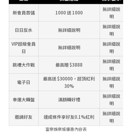
無詳細說
新會員首儲
1000 送 1000
明
無詳細說
日日反水
無詳細說明
明
VIP超級會員
無詳細說
無詳細說明
日
明
無詳細說
跳槽大作戰
最高贈 $3888
明
最高送 $30000，超頂紅利
無詳細說
電子日
30%
明
無詳細說
幸運大轉盤
滿額轉好禮
明
無詳細說
邀請好友
達成條件享好友0.1%紅利
明
富樂娛樂城優惠內容表