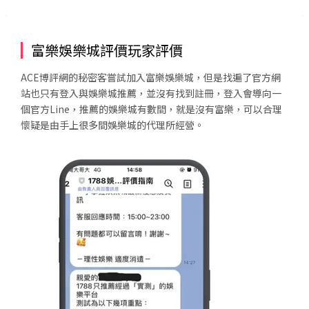
富樂娛樂城評價
玩家評價
ACE博評網的秘密客嘗試加入富樂娛樂城，但是找遍了官方網
站也只有登入與娛樂城推薦，並沒有找到註冊，登入會導向一
個官方Line，推薦的娛樂城有數間，就是沒有富樂，可以合理
懷疑是由手上很多間娛樂城的代理所經營。