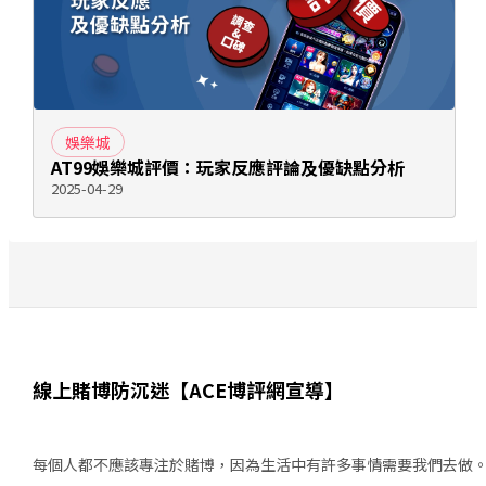
娛樂城
AT99娛樂城評價：玩家反應評論及優缺點分析
2025-04-29
線上賭博防沉迷【ACE博評網宣導】
每個人都不應該專注於賭博，因為生活中有許多事情需要我們去做