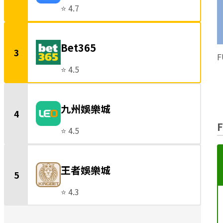
⭐ 4.7
Bet365
3
⭐ 4.5
九州娛樂城
4
⭐ 4.5
王者娛樂城
5
⭐ 4.3