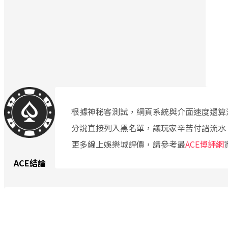
根據神秘客測試，網頁系統與介面速度還算
分說直接列入黑名單，讓玩家辛苦付諸流水，
更多線上娛樂城評價，請參考最
ACE博評網
ACE結論