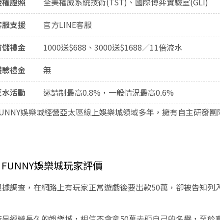
授權證照
全美權威系統技術(TST)、國際博弈實驗室(GLI)
客服支援
官方LINE客服
首儲禮金
1000送$688、3000送$1688／11倍流水
體驗禮金
無
反水活動
邀請制最高0.8%，一般情況最高0.6%
FUNNY娛樂城經營亞太區線上娛樂城領域多年，擁有自主研發
FUNNY娛樂城
玩家評價
根據調查，在網路上有玩家正常遊戲後要出款50萬，卻被告知列
若是經營長久的娛樂城，相信不會拿50萬去砸自己的名譽，至於