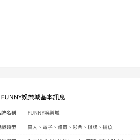
ACE首
FUNNY娛樂城
基本訊息
品牌名稱
FUNNY娛樂城
遊戲類型
真人、電子、體育、彩票、棋牌、捕魚