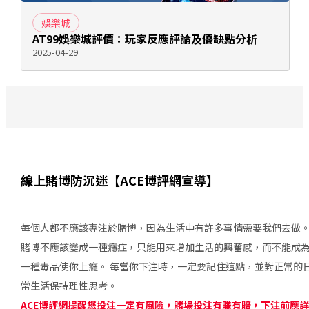
娛樂城
AT99娛樂城評價：玩家反應評論及優缺點分析
2025-04-29
線上賭博防沉迷【ACE博評網宣導】
每個人都不應該專注於賭博，因為生活中有許多事情需要我們去做
賭博不應該變成一種癮症，只能用來增加生活的興奮感，而不能成
一種毒品使你上癮。 每當你下注時，一定要記住這點，並對正常的
常生活保持理性思考。
ACE博評網提醒您投注一定有風險，賭場投注有賺有賠，下注前應