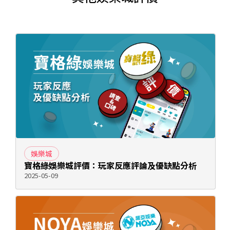
娛樂城
寶格綠娛樂城評價：玩家反應評論及優缺點分析
2025-05-09