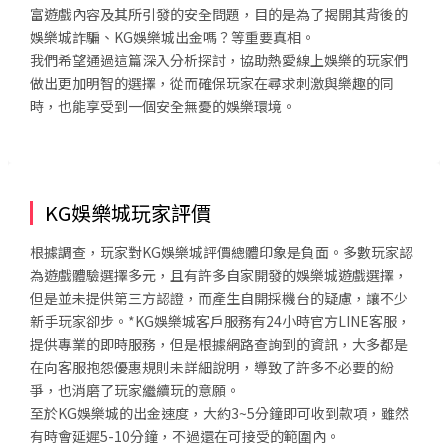
富遊戲內容及其所引發的安全問題，目的是為了揭開其背後的
娛樂城詐騙、KG娛樂城出金嗎？等重要真相。
我們希望通過這篇深入分析探討，協助熱愛線上娛樂的玩家們
做出更加明智的選擇，從而確保玩家在尋求刺激與樂趣的同
時，也能享受到一個安全無憂的娛樂環境。
KG娛樂城
玩家評價
根據調查，玩家對KG娛樂城評價總體印象是負面。多數玩家認
為遊戲體驗選擇多元，且有許多自家開發的娛樂城遊戲選擇，
但是並未提供第三方認證，而產生自開採機台的疑慮，讓不少
新手玩家卻步。*KG娛樂城客戶服務有24小時官方LINE客服，
提供專業的即時服務，但是根據網路查詢到的資訊，大多都是
在向客服抱怨優惠規則未詳細說明，導致了許多不必要的紛
爭，也消磨了玩家繼續玩的意願。
至於KG娛樂城的出金速度，大約3~5分鐘即可收到款項，雖然
有時會延遲5-10分鐘，不過還在可接受的範圍內。