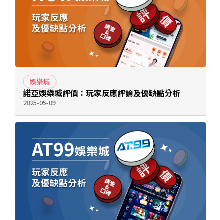
娛樂城
諾亞娛樂城評價：玩家反應評論及優缺點分析
2025-05-09