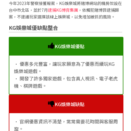
今年2023年警察接獲報案，KG娛樂城將賭博網站的機房架設在
台中市北區，並於7月
逮捕KG博弈集團
，依觸犯賭博罪逮捕歸
案，不建議玩家選擇該線上娛樂城，以免增加被抓的風險。
KG娛樂城
優缺點整合
KG娛樂城
優點
• 優惠多元豐富，讓玩家願意為了優惠而續玩KG
娛樂城遊戲。
• 開發了許多獨家遊戲，包含真人視訊、電子老虎
機、棋牌遊戲。
KG娛樂城
缺點
• 官網優惠資訊不清楚，常常需要花時間與客服周
旋。