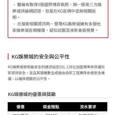
• 聲稱有取得3張國際博弈執照，與一張第三方娛
樂城評論網認證，但是在KG官網中並無相關說
明。
• 在搜索相關資訊時，發現KG娛樂城擁有多個他
家娛樂城官網模版，疑似試圖混淆新會員視覺。
KG娛樂城
的安全與公平性
KG娛樂城使用最安全的通訊協定SSL 128位加密標準來保護玩
家資訊安全，並且其隨機數生成器由自家工程團隊系統安全維
護，以確保遊戲的公平性。
KG娛樂城
的優惠與獎勵
優惠
獎金贈點
流水要求