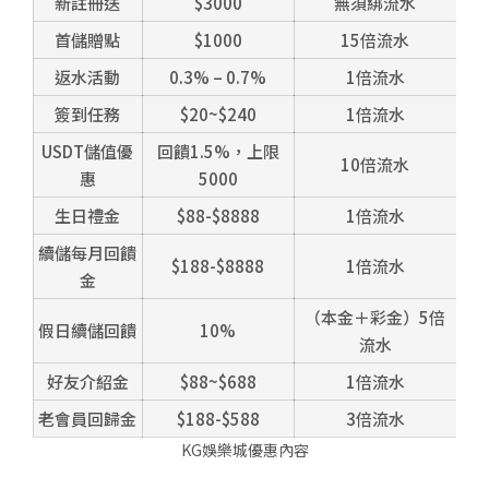
新註冊送
$3000
無須綁流水
首儲贈點
$1000
15倍流水
返水活動
0.3% – 0.7%
1倍流水
簽到任務
$20~$240
1倍流水
USDT儲值優
回饋1.5%，上限
10倍流水
惠
5000
生日禮金
$88-$8888
1倍流水
續儲每月回饋
$188-$8888
1倍流水
金
（本金＋彩金）5倍
假日續儲回饋
10%
流水
好友介紹金
$88~$688
1倍流水
老會員回歸金
$188-$588
3倍流水
KG娛樂城優惠內容