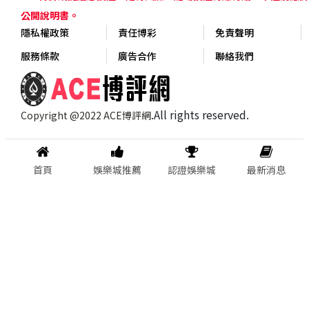
公開說明書。
隱私權政策
責任博彩
免責聲明
服務條款
廣告合作
聯絡我們
.All rights reserved.
Copyright @2022 ACE博評網
首頁
娛樂城推薦
認證娛樂城
最新消息