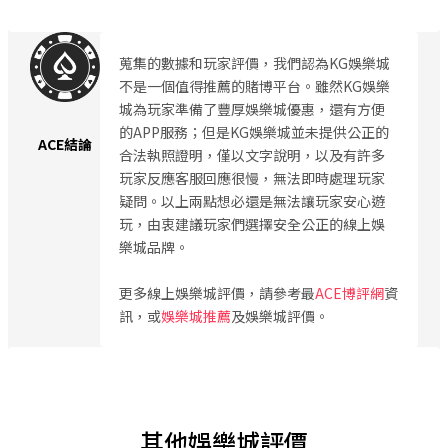
蒐集的數據和玩家評價，我們認為KG娛樂城
不是一個值得推薦的賭博平台。雖然KG娛樂
城為玩家準備了豐厚娛樂城優惠，還有方便
的APP服務；但是KG娛樂城並未提供公正的
ACE結論
合法執照證明，僅以文字說明，以及有許多
玩家反應客服回應很慢，無法即時處理玩家
疑問。以上兩點想必還是無法讓玩家安心遊
玩，由衷建議玩家們選擇安全公正的線上娛
樂城品牌。
更多線上娛樂城評價，請參考最
ACE博評網
資
訊，或
娛樂城推薦
及娛樂城評價。
其他娛樂城評價