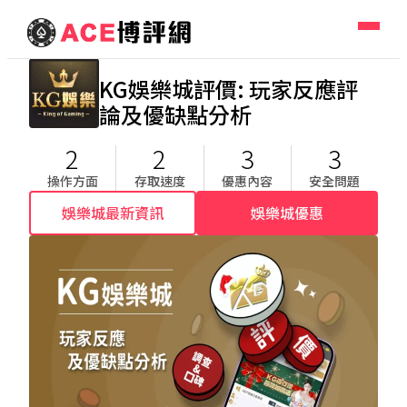
ACE首頁
/
reviews
/
KG娛樂城評價: 玩家反應評論及優缺點分析
KG娛樂城評價: 玩家反應評
論及優缺點分析
2
2
3
3
操作方面
存取速度
優惠內容
安全問題
娛樂城最新資訊
娛樂城優惠