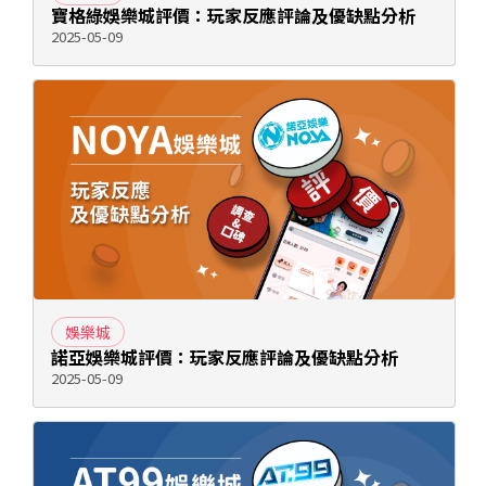
寶格綠娛樂城評價：玩家反應評論及優缺點分析
2025-05-09
娛樂城
諾亞娛樂城評價：玩家反應評論及優缺點分析
2025-05-09