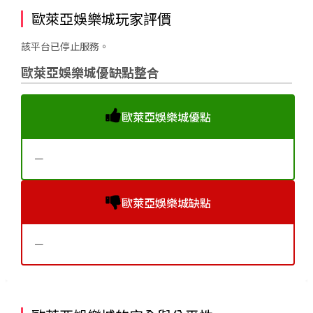
歐萊亞娛樂城
玩家評價
該平台已停止服務。
歐萊亞娛樂城
優缺點整合
歐萊亞娛樂城
優點
－
歐萊亞娛樂城
缺點
－