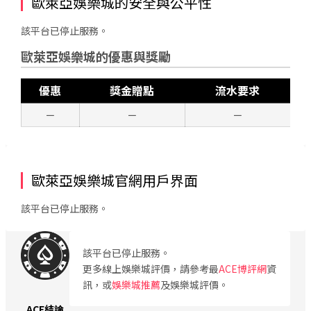
歐萊亞娛樂城
的安全與公平性
該平台已停止服務。
歐萊亞娛樂城
的優惠與獎勵
優惠
獎金贈點
流水要求
－
－
－
歐萊亞娛樂城
官網用戶界面
該平台已停止服務。
該平台已停止服務。
更多線上娛樂城評價，請參考最
ACE博評網
資
訊，或
娛樂城推薦
及娛樂城評價。
ACE結論