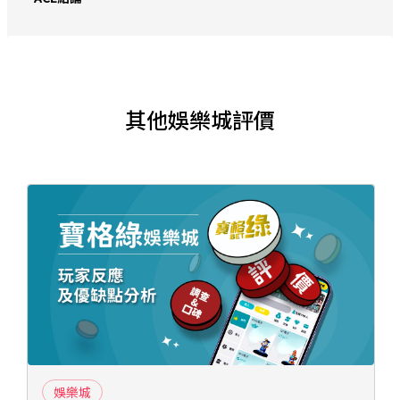
其他娛樂城評價
娛樂城