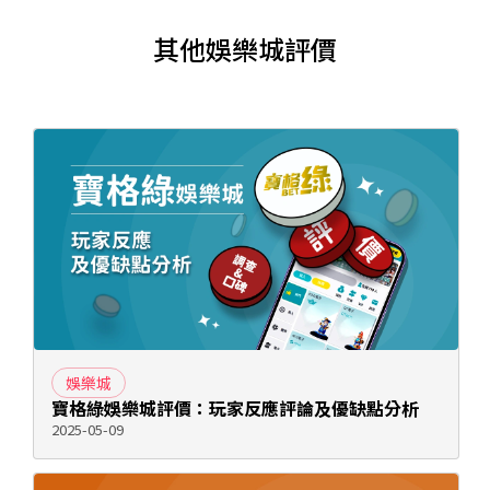
其他娛樂城評價
娛樂城
寶格綠娛樂城評價：玩家反應評論及優缺點分析
2025-05-09