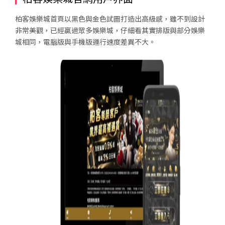
柏客娛樂城首頁以黑色與金色試圖打造出高級感，雖不到設計
非常美觀，已經贏過眾多娛樂城，仔細看其實排版與部分娛樂
城相同，電腦版與手機版運行速度差異不大。