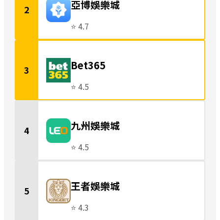
亞博娛樂城
2
⭐ 4.7
Bet365
3
⭐ 4.5
九州娛樂城
4
⭐ 4.5
王者娛樂城
5
⭐ 4.3