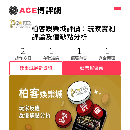
ACE首頁
/
reviews
/
柏客娛樂城評價：玩家實測評論及優缺點分析
柏客娛樂城評價：玩家實測
評論及優缺點分析
2
1
1
1
操作方面
存取速度
優惠內容
安全問題
娛樂城最新資訊
娛樂城優惠