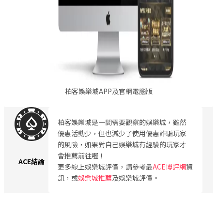
柏客娛樂城APP及官網電腦版
柏客娛樂城是一間需要觀察的娛樂城，雖然
優惠活動少，但也減少了使用優惠詐騙玩家
的風險，如果對自己娛樂城有經驗的玩家才
會推薦前往喔！
ACE結論
更多線上娛樂城評價，請參考最
ACE博評網
資
訊，或
娛樂城推薦
及娛樂城評價。