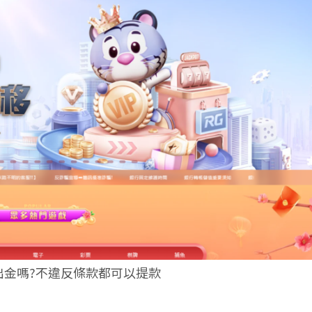
出金嗎?不違反條款都可以提款