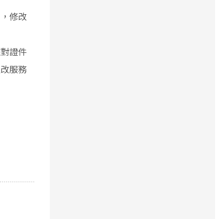
間，修改
核對證件
更改服務