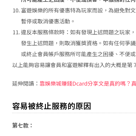
富遊娛樂的所有優惠特為玩家而設，為避免對文
暫停或取消優惠活動。
違反本服務條款時：如有發現上述問題之玩家，
發生上述問題，則取消獲獎資格。如有任何爭議
或終止會員帳戶服務所可能產生之困擾、不便或
以上能夠容易讓會員和富遊解釋有出入的大概是第
延伸閱讀：
靠娛樂城賺錢Dcard分享文是真的嗎？
容易被終止服務的原因
第七款：