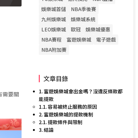
娛樂城首儲
NBA季後賽
九州娛樂城
娛樂城系統
LEO娛樂城
歐冠
娛樂城優惠
NBA賽程
富遊娛樂城
電子遊戲
NBA附加賽
文章目錄
富遊娛樂城會出金嗎？沒違反條款都
有需要關
能提款
容易被終止服務的原因
富遊娛樂城的提款機制
提款條件與限制
結論