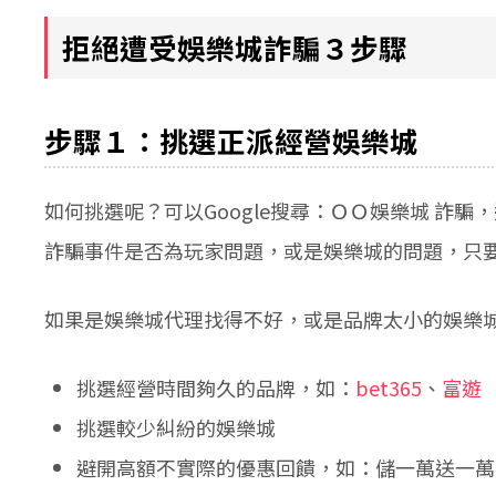
拒絕遭受娛樂城詐騙３步驟
步驟１：挑選正派經營娛樂城
如何挑選呢？可以Google搜尋：ＯＯ娛樂城 詐
詐騙事件是否為玩家問題，或是娛樂城的問題，只
如果是娛樂城代理找得不好，或是品牌太小的娛樂
挑選經營時間夠久的品牌，如：
bet365
、
富遊
挑選較少糾紛的娛樂城
避開高額不實際的優惠回饋，如：儲一萬送一萬