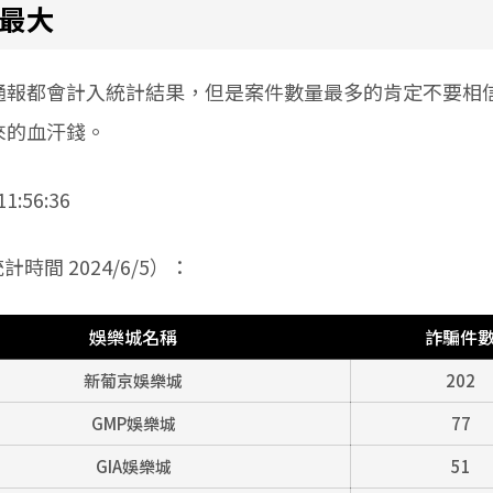
最大
通報都會計入統計結果，但是案件數量最多的肯定不要相
來的血汗錢。
:56:36
間 2024/6/5）：
娛樂城名稱
詐騙件
新葡京娛樂城
202
GMP娛樂城
77
GIA娛樂城
51