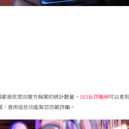
城都是民眾向警方報案的統計數量，
165反詐騙網
可以查
賣場，善用這些功能幫您防範詐騙。