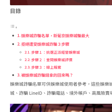
目錄
娛樂城詐騙名單，新葡京娛樂城騙最大
拒絕遭受娛樂城詐騙３步驟
步驟１：挑選正派經營娛樂城
步驟２：查閱娛樂城評價
步驟３：線上報案
被娛樂城詐騙錢拿的回來嗎？
娛樂城詐騙名單可供娛樂城使用者參考，這些娛樂
城、詐騙 LineID、詐騙電話、境外帳戶、高風險