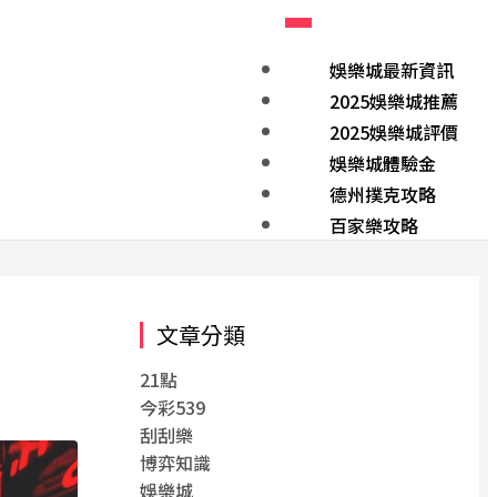
娛樂城最新資訊
2025娛樂城推薦
2025娛樂城評價
娛樂城體驗金
德州撲克攻略
百家樂攻略
最新資訊
/
娛樂城
/
10大娛樂城詐騙名單公開！小心這些娛樂城
文章分類
21點
今彩539
刮刮樂
博弈知識
娛樂城