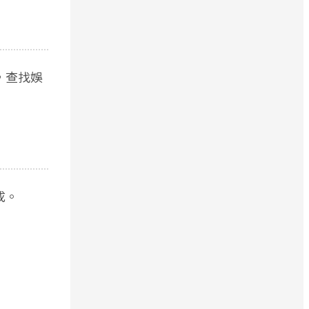
，查找娛
成。