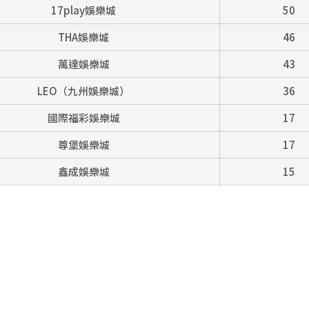
17play娛樂城
50
THA娛樂城
46
萬達娛樂城
43
LEO（九州娛樂城）
36
國際福彩娛樂城
17
尊堡娛樂城
17
鑫成娛樂城
15