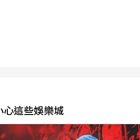
ACE首頁
/
娛樂城
小心這些娛樂城