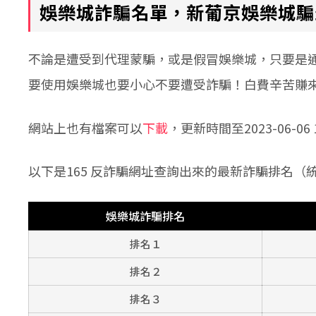
娛樂城詐騙名單，新葡京娛樂城騙
不論是遭受到代理蒙騙，或是假冒娛樂城，只要是
要使用娛樂城也要小心不要遭受詐騙！白費辛苦賺
網站上也有檔案可以
下載
，更新時間至2023-06-06 11
以下是165 反詐騙網址查詢出來的最新詐騙排名（統計時
娛樂城詐騙排名
排名１
排名２
排名３