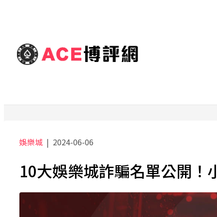
娛樂城評價
娛樂城
|
2024-06-06
10大娛樂城詐騙名單公開！