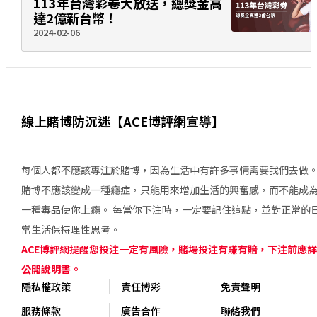
113年台灣彩卷大放送，總獎金高
達2億新台幣！
2024-02-06
線上賭博防沉迷【ACE博評網宣導】
每個人都不應該專注於賭博，因為生活中有許多事情需要我們去做
賭博不應該變成一種癮症，只能用來增加生活的興奮感，而不能成
一種毒品使你上癮。 每當你下注時，一定要記住這點，並對正常的
常生活保持理性思考。
ACE博評網提醒您投注一定有風險，賭場投注有賺有賠，下注前應
公開說明書。
隱私權政策
責任博彩
免責聲明
服務條款
廣告合作
聯絡我們