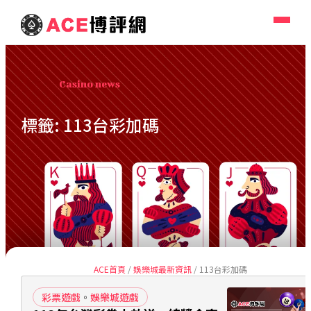
Casino news
標籤:
113台彩加碼
ACE首頁
/
娛樂城最新資訊
/
113台彩加碼
彩票遊戲
。
娛樂城遊戲