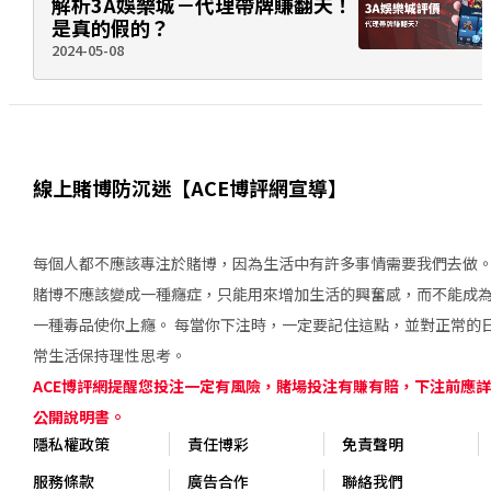
解析3A娛樂城－代理帶牌賺翻天！
是真的假的？
2024-05-08
線上賭博防沉迷【ACE博評網宣導】
每個人都不應該專注於賭博，因為生活中有許多事情需要我們去做
賭博不應該變成一種癮症，只能用來增加生活的興奮感，而不能成
一種毒品使你上癮。 每當你下注時，一定要記住這點，並對正常的
常生活保持理性思考。
ACE博評網提醒您投注一定有風險，賭場投注有賺有賠，下注前應
公開說明書。
隱私權政策
責任博彩
免責聲明
服務條款
廣告合作
聯絡我們