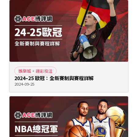
娛樂城
。
運彩投注
2024–25 歐冠：全新賽制與賽程詳解
2024-09-25