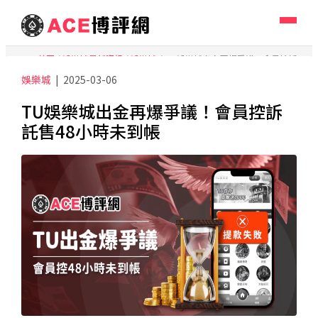
ACE首頁
/
娛樂城最新資訊
/
娛樂城
/
TU娛樂城出金再爆爭議！會員控訴
託售48小時未到帳
娛樂城
|
2025-03-06
TU娛樂城出金再爆爭議！會員控訴
託售48小時未到帳