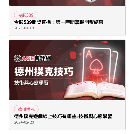
今彩539
今彩539開獎直播：第一時間掌握開獎結果
2023-04-19
德州撲克
德州撲克遊戲線上技巧有哪些»技術與心態學習
2024-02-20