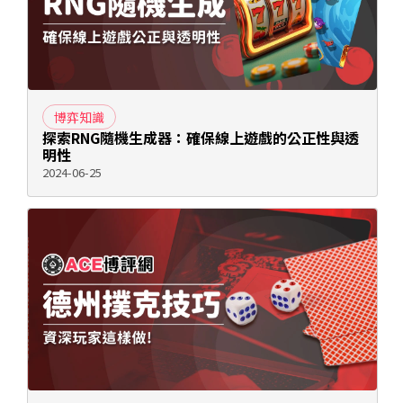
博弈知識
探索RNG隨機生成器：確保線上遊戲的公正性與透
明性
2024-06-25