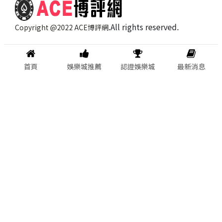
.All rights reserved.
Copyright @2022 ACE博評網
首頁
娛樂城推薦
認證娛樂城
最新消息