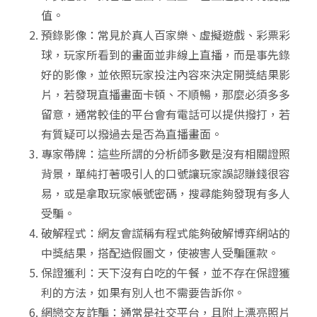
值。
預錄影像：常見於真人百家樂、虛擬遊戲、彩票彩
球，玩家所看到的畫面並非線上直播，而是事先錄
好的影像，並依照玩家投注內容來決定開獎結果影
片，若發現直播畫面卡頓、不順暢，那麼必須多多
留意，通常較佳的平台會有電話可以提供撥打，若
有質疑可以撥過去是否為直播畫面。
專家帶牌：這些所謂的分析師多數是沒有相關證照
背景，單純打著吸引人的口號讓玩家誤認賺錢很容
易，或是拿取玩家帳號密碼，搜尋能夠發現有多人
受騙。
破解程式：網友會謊稱有程式能夠破解博弈網站的
中獎結果，搭配造假圖文，使被害人受騙匯款。
保證獲利：天下沒有白吃的午餐，並不存在保證獲
利的方法，如果有別人也不需要告訴你。
網戀交友詐騙：通常是社交平台，且附上漂亮照片