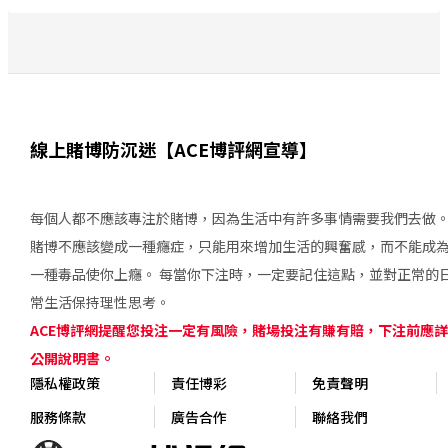
線上賭博防沉迷【ACE博評網宣導】
每個人都不應該專注於賭博，因為生活中有許多事情需要我們去做
賭博不應該變成一種癮症，只能用來增加生活的興奮感，而不能成
一種毒品使你上癮。 每當你下注時，一定要記住這點，並對正常的
常生活保持理性思考。
ACE博評網提醒您投注一定有風險，賭場投注有賺有賠，下注前應
公開說明書。
隱私權政策
責任博彩
免責聲明
服務條款
廣告合作
聯絡我們