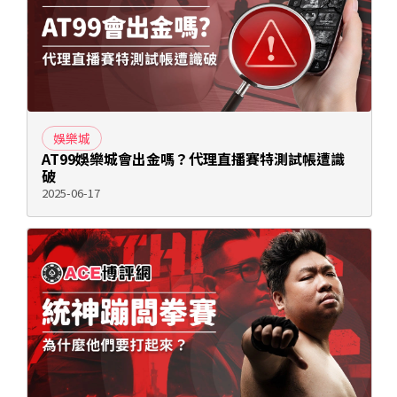
娛樂城
AT99娛樂城會出金嗎？代理直播賽特測試帳遭識
破
2025-06-17