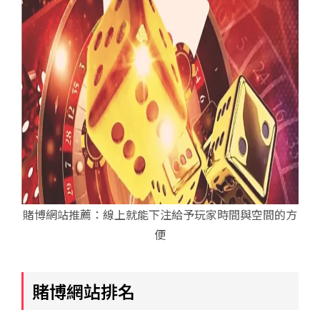
賭博網站推薦：線上就能下注給予玩家時間與空間的方
便
賭博網站排名