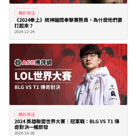
運彩投注
《2024拳上》統神蹦闆拳擊賽熱賣，為什麼他們要
打起來？
2024-12-24
運彩投注
2024 英雄聯盟世界大賽｜冠軍戰：BLG VS T1 傳
奇對決一觸即發
2024-10-28