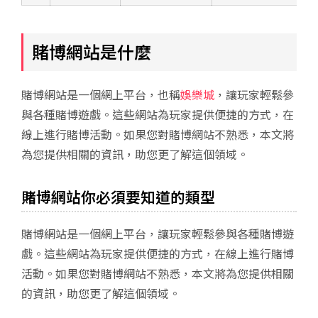
賭博網站是什麼
賭博網站是一個網上平台，也稱
娛樂城
，讓玩家輕鬆參
與各種賭博遊戲。這些網站為玩家提供便捷的方式，在
線上進行賭博活動。如果您對賭博網站不熟悉，本文將
為您提供相關的資訊，助您更了解這個領域。
賭博網站你必須要知道的類型
賭博網站是一個網上平台，讓玩家輕鬆參與各種賭博遊
戲。這些網站為玩家提供便捷的方式，在線上進行賭博
活動。如果您對賭博網站不熟悉，本文將為您提供相關
的資訊，助您更了解這個領域。