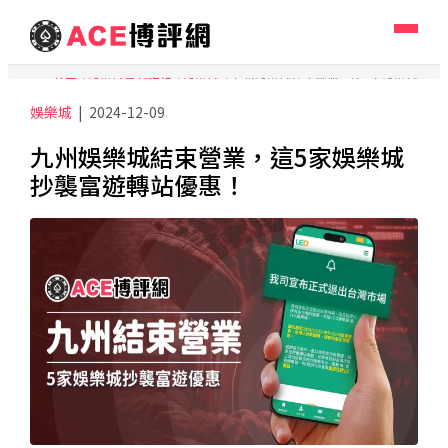
ACE首頁
/
娛樂城最新資訊
/
娛樂城
/
九州娛樂城結束營業，這5家娛樂城
抄襲富遊轉站優惠！
娛樂城
|
2024-12-09
九州娛樂城結束營業，這5家娛樂城
抄襲富遊轉站優惠！