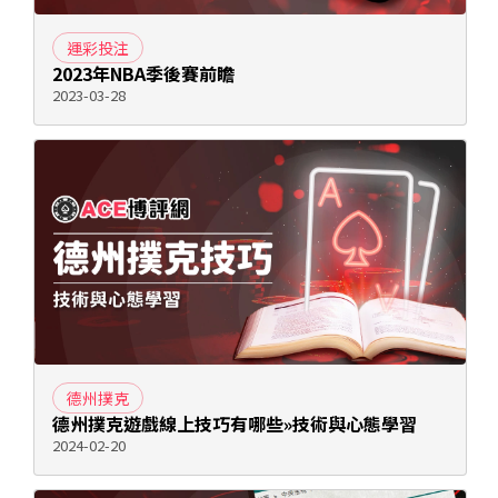
運彩投注
2023年NBA季後賽前瞻
2023-03-28
德州撲克
德州撲克遊戲線上技巧有哪些»技術與心態學習
2024-02-20