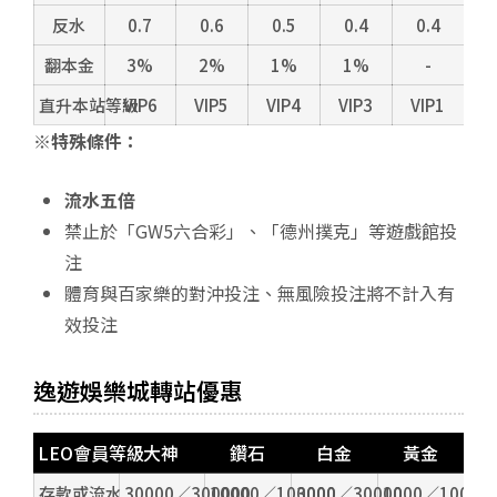
反水
0.7
0.6
0.5
0.4
0.4
翻本金
3%
2%
1%
1%
-
直升本站等級
VIP6
VIP5
VIP4
VIP3
VIP1
※特殊條件：
流水五倍
禁止於「GW5六合彩」、「德州撲克」等遊戲館投
注
體育與百家樂的對沖投注、無風險投注將不計入有
效投注
逸遊娛樂城轉站優惠
LEO會員等級
大神
鑽石
白金
黃金
存款或流水
30000／300000
10000／100000
3000／30000
1000／10000