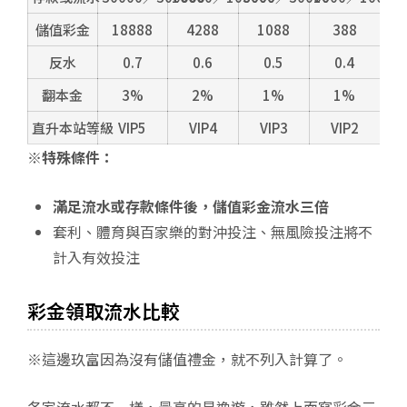
儲值彩金
18888
4288
1088
388
反水
0.7
0.6
0.5
0.4
翻本金
3%
2%
1%
1%
直升本站等級
VIP5
VIP4
VIP3
VIP2
※特殊條件：
滿足流水或存款條件後，儲值彩金流水三倍
套利、體育與百家樂的對沖投注、無風險投注將不
計入有效投注
彩金領取流水比較
※這邊玖富因為沒有儲值禮金，就不列入計算了。