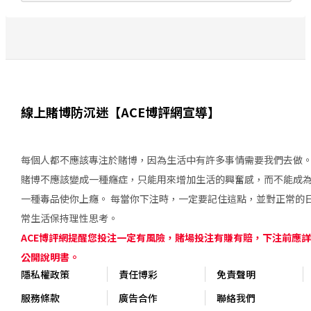
線上賭博防沉迷【ACE博評網宣導】
每個人都不應該專注於賭博，因為生活中有許多事情需要我們去做
賭博不應該變成一種癮症，只能用來增加生活的興奮感，而不能成
一種毒品使你上癮。 每當你下注時，一定要記住這點，並對正常的
常生活保持理性思考。
ACE博評網提醒您投注一定有風險，賭場投注有賺有賠，下注前應
公開說明書。
隱私權政策
責任博彩
免責聲明
服務條款
廣告合作
聯絡我們