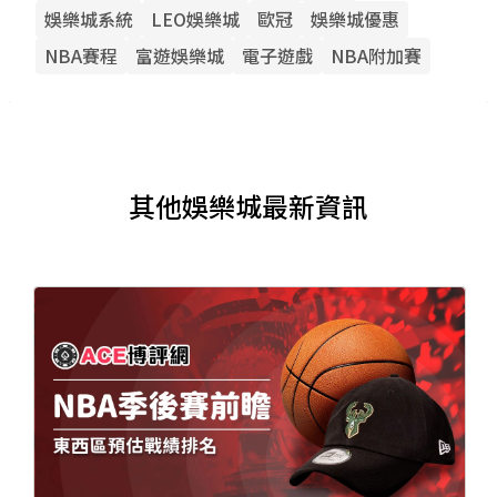
娛樂城系統
LEO娛樂城
歐冠
娛樂城優惠
NBA賽程
富遊娛樂城
電子遊戲
NBA附加賽
其他娛樂城最新資訊