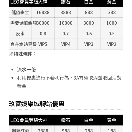
LEO會員等級
大神
鑽石
白金
黃金
儲值彩金
16888
3888
888
388
需要儲值金額
30000
10000
3000
1000
反水
0.8
0.7
0.6
0.5
直升本站等級
VIP5
VIP4
VIP3
VIP2
※特殊條件：
流水一倍
利用優惠進行不套利行為，3A有權取消並收回活動
獎金
玖富娛樂城轉站優惠
LEO會員等級
大神
鑽石
白金
黃金
週週紅包
2888
988
288
188