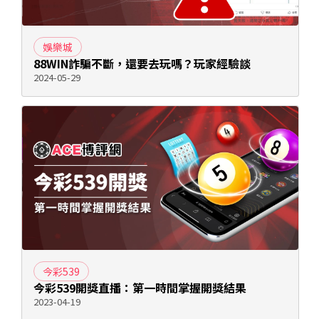
娛樂城
88WIN詐騙不斷，還要去玩嗎？玩家經驗談
2024-05-29
今彩539
今彩539開獎直播：第一時間掌握開獎結果
2023-04-19