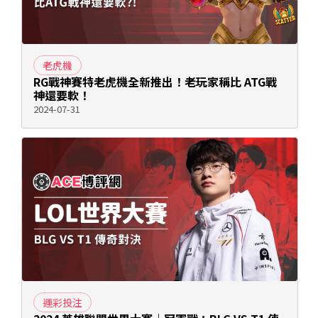
老虎機
RG戰神賽特老虎機全新推出！老玩家稱比 ATG戰
神還要軟！
2024-07-31
運彩投注