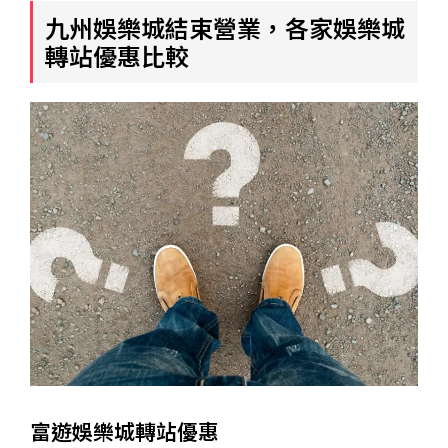
九州娛樂城結束營業，各家娛樂城
轉站優惠比較
富遊娛樂城轉站優惠