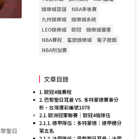
娛樂城首儲
NBA季後賽
九州娛樂城
娛樂城系統
LEO娛樂城
歐冠
娛樂城優惠
NBA賽程
富遊娛樂城
電子遊戲
NBA附加賽
文章目錄
歐冠4強賽程
巴黎聖日耳曼 VS. 多特蒙德賽事分
析，台灣運彩編號1078
歐洲冠軍聯賽｜歐冠4強隊伍
德甲隊伍：多特蒙德｜德甲積分
巴黎聖日
第五名
法甲隊伍：巴黎聖日耳曼｜法甲