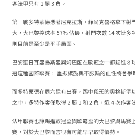
客法甲只有 1 勝 3 負。
第一戰多特蒙德憑著尼克拉斯·菲爾克魯格拿下射門得
大，大巴黎控球率 57% 佔優，射門次數 14 
則目前是至少是平手局面。
巴黎聖日耳曼烏斯曼與姆巴配在歐冠之中都踢進 8
冠這種國際聯賽， 重振旗鼓與不服輸的血性將會爭
而多特蒙德在周六還有出賽，踢中段班的奧格斯堡以
之中，多特作客僅取得 2 勝 1 和 2 負，近 4 
法甲聯賽也讓踢進歐冠盃與歐霸盃的大巴黎與馬賽
賽，對於大巴黎而言很有可能早早取得優勢。