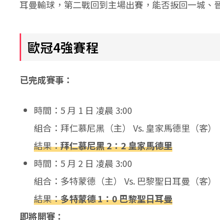
耳曼輸球，第二戰回到主場出賽，能否扳回一城、
歐冠4強賽程
已完成賽事：
時間：5 月 1 日 凌晨 3:00
組合：拜仁慕尼黑（主） Vs. 皇家馬德里（客）
結果：
拜仁慕尼黑 2：2 皇家馬德里
時間：5 月 2 日 凌晨 3:00
組合：多特蒙德（主） Vs. 巴黎聖日耳曼（客）
結果：
多特蒙德 1：0 巴黎聖日耳曼
即將開賽：