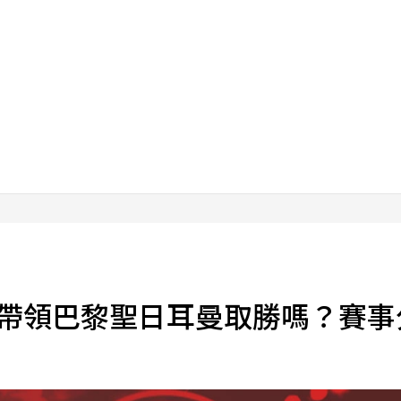
ACE首頁
/
娛樂城最新資訊
/
運彩投注
/
歐冠4強
能帶領巴黎聖日耳曼取勝嗎？賽事