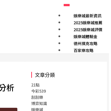
娛樂城最新資訊
2025娛樂城推薦
2025娛樂城評價
娛樂城體驗金
德州撲克攻略
百家樂攻略
第二回合－姆巴配能帶領巴黎聖日耳曼取勝嗎？賽事分析看這裡
文章分類
分析
21點
今彩539
刮刮樂
博弈知識
娛樂城