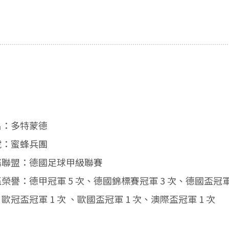
名：多特蒙德
號：蜜蜂兵團
屬聯盟：德國足球甲級聯賽
榮譽：德甲冠軍 5 次、德國錦標賽冠軍 3 次、德國盃冠軍
歐冠盃冠軍 1 次 、歐國盃冠軍 1 次、澳際盃冠軍 1 次